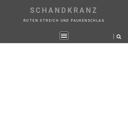
Skip
SCHANDKRANZ
to
content
RUTEN STREICH UND PAUKENSCHLAG