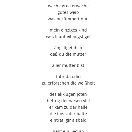
wache groa erwache
gutes weib
was bekümmert nun
mein einziges kind
welch unheil ängstiget
ängstiget dich
daß du die mutter
aller mütter bist
fuhr da odin
zu erforschen die weißheit
des allklugen joten
befrug der wesen viel
er kam zu der halle
die ims vater hatte
eintrat igir alsbald
hebt ein lied an