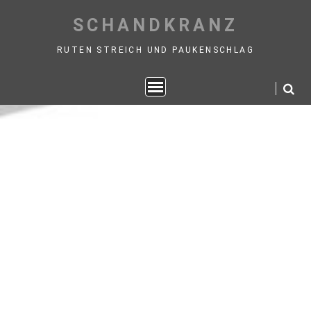
Skip
SCHANDKRANZ
to
content
RUTEN STREICH UND PAUKENSCHLAG